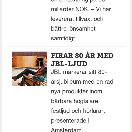
en omsättning på 50
miljarder NOK. – Vi har
levererat tillväxt och
bättre lönsamhet
samtidigt.
FIRAR 80 ÅR MED
JBL-LJUD
JBL markerar sitt 80-
årsjubileum med en rad
nya produkter inom
bärbara högtalare,
festljud och hörlurar,
presenterade i
Amsterdam.