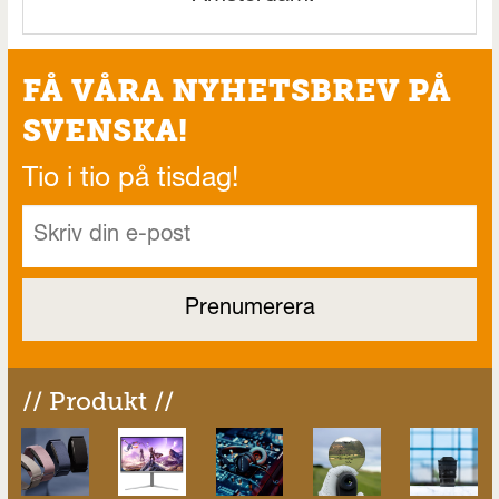
FÅ VÅRA NYHETSBREV PÅ
SVENSKA!
Tio i tio på tisdag!
// Produkt //