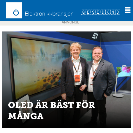
🇬🇧
🇸🇪
🇩🇰
🇳🇴
ANNONSE
OLED ÄR BÄST FÖR
MÅNGA