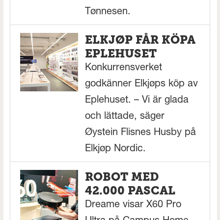
Tønnesen.
ELKJØP FÅR KÖPA
EPLEHUSET
Konkurrensverket
godkänner Elkjøps köp av
Eplehuset. – Vi är glada
och lättade, säger
Øystein Flisnes Husby på
Elkjøp Nordic.
ROBOT MED
42.000 PASCAL
Dreame visar X60 Pro