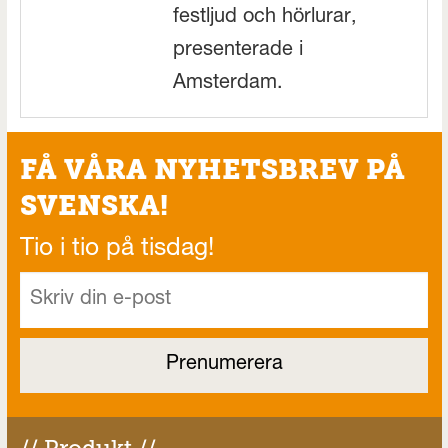
festljud och hörlurar,
presenterade i
Amsterdam.
FÅ VÅRA NYHETSBREV PÅ
SVENSKA!
Tio i tio på tisdag!