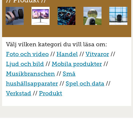
// Produkt //
Välj vilken kategori du vill läsa om:
Foto och video
//
Handel
//
Vitvaror
//
Ljud och bild
//
Mobila produkter
//
Musikbranschen
//
Små
hushållsapparater
//
Spel och data
//
Verkstad
//
Produkt