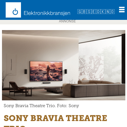
🇬🇧
🇸🇪
🇩🇰
🇳🇴
ANNONSE
Sony Bravia Theatre Trio. Foto: Sony
SONY BRAVIA THEATRE