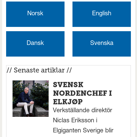
Norsk
English
Dansk
Svenska
// Senaste artiklar //
SVENSK
NORDENCHEF I
ELKJØP
Verkställande direktör
Niclas Eriksson i
Elgiganten Sverige blir