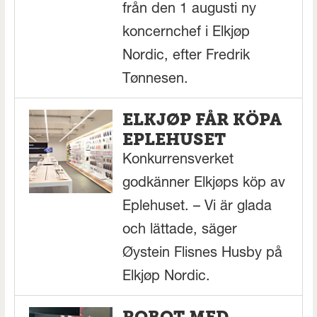
från den 1 augusti ny
koncernchef i Elkjøp
Nordic, efter Fredrik
Tønnesen.
ELKJØP FÅR KÖPA
EPLEHUSET
Konkurrensverket
godkänner Elkjøps köp av
Eplehuset. – Vi är glada
och lättade, säger
Øystein Flisnes Husby på
Elkjøp Nordic.
ROBOT MED