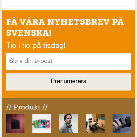
FÅ VÅRA NYHETSBREV PÅ
SVENSKA!
Tio i tio på tisdag!
// Produkt //