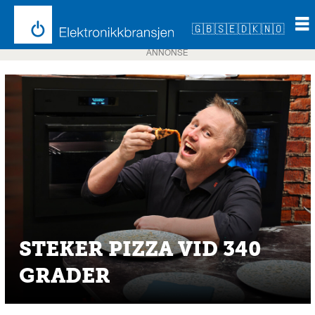
🇬🇧
🇸🇪
🇩🇰
🇳🇴
ANNONSE
STEKER PIZZA VID 340
GRADER