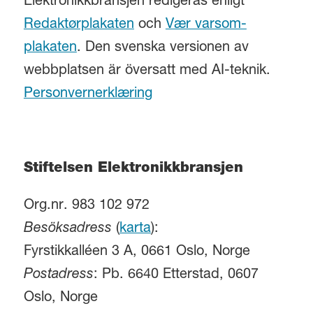
Elektronikkbransjen redigeras enligt
Redaktørplakaten
och
Vær varsom-
plakaten
. Den svenska versionen av
webbplatsen är översatt med AI-teknik.
Personvernerklæring
Stiftelsen Elektronikkbransjen
Org.nr. 983 102 972
Besöksadress
(
karta
):
Fyrstikkalléen 3 A, 0661 Oslo, Norge
Postadress
: Pb. 6640 Etterstad, 0607
Oslo, Norge