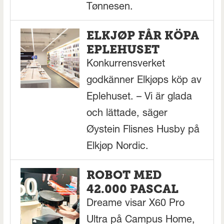
Tønnesen.
ELKJØP FÅR KÖPA
EPLEHUSET
Konkurrensverket
godkänner Elkjøps köp av
Eplehuset. – Vi är glada
och lättade, säger
Øystein Flisnes Husby på
Elkjøp Nordic.
ROBOT MED
42.000 PASCAL
Dreame visar X60 Pro
Ultra på Campus Home,