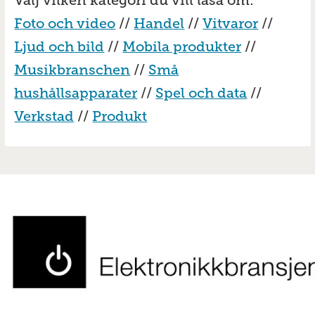
Välj vilken kategori du vill läsa om:
Foto och video
//
Handel
//
Vitvaror
//
Ljud och bild
//
Mobila produkter
//
Musikbranschen
//
Små
hushållsapparater
//
Spel och data
//
Verkstad
//
Produkt