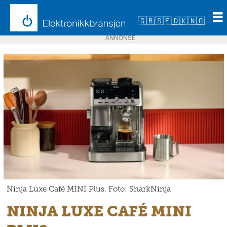
🇬🇧
🇸🇪
🇩🇰
🇳🇴
ANNONSE
Ninja Luxe Café MINI Plus. Foto: SharkNinja
NINJA LUXE CAFÉ MINI