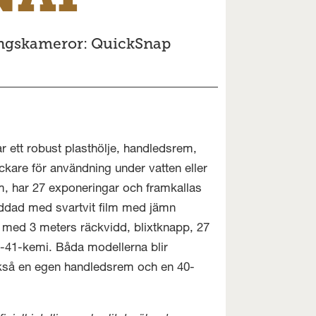
gångskameror: QuickSnap
ar ett robust plasthölje, handledsrem,
are för användning under vatten eller
, har 27 exponeringar och framkallas
ddad med svartvit film med jämn
t med 3 meters räckvidd, blixtknapp, 27
41-kemi. Båda modellerna blir
också en egen handledsrem och en 40-