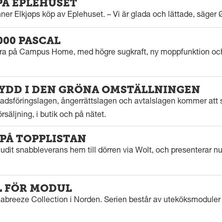
PA EPLEHUSET
er Elkjøps köp av Eplehuset. – Vi är glada och lättade, säger 
000 PASCAL
tra på Campus Home, med högre sugkraft, ny moppfunktion och
DD I DEN GRÖNA OMSTÄLLNINGEN
knadsföringslagen, ångerrättslagen och avtalslagen kommer att 
säljning, i butik och på nätet.
 PÅ TOPPLISTAN
dit snabbleverans hem till dörren via Wolt, och presenterar nu s
 FÖR MODUL
eabreeze Collection i Norden. Serien består av uteköksmoduler 