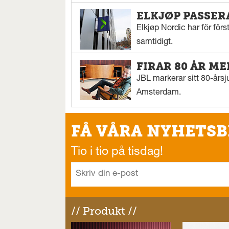
ELKJØP PASSER
Elkjøp Nordic har för för
samtidigt.
FIRAR 80 ÅR ME
JBL markerar sitt 80-årsj
Amsterdam.
FÅ VÅRA NYHETSB
Tio i tio på tisdag!
// Produkt //