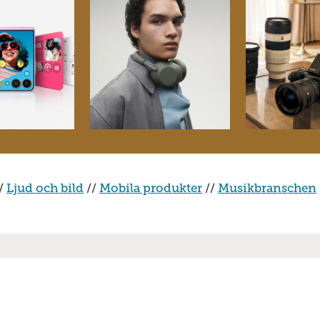
/
Ljud och bild
//
Mobila produkter
//
Musikbranschen