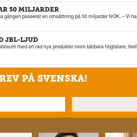
AR 50 MILJARDER
sta gången passerat en omsättning på 50 miljarder NOK. – Vi har
D JBL-LJUD
ubileum med en rad nya produkter inom bärbara högtalare, festl
REV PÅ SVENSKA!