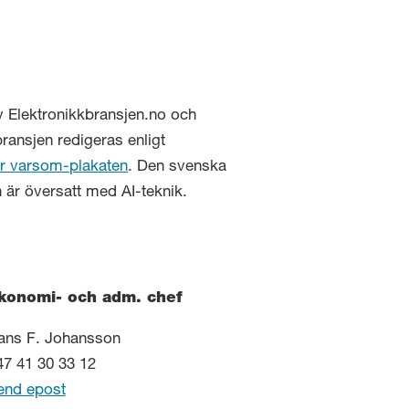
v Elektronikkbransjen.no och
ransjen redigeras enligt
r varsom-plakaten
. Den svenska
 är översatt med AI-teknik.
konomi- och adm. chef
ans F. Johansson
47 41 30 33 12
end epost