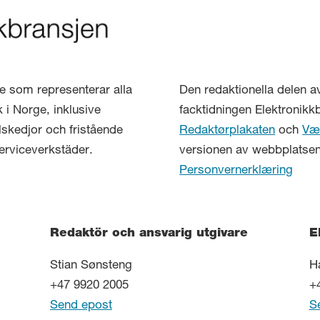
lse som representerar alla
Den redaktionella delen a
 i Norge, inklusive
facktidningen Elektronikkb
elskedjor och fristående
Redaktørplakaten
och
Væ
serviceverkstäder.
versionen av webbplatsen
Personvernerklæring
Redaktör och ansvarig utgivare
E
Stian Sønsteng
H
+47 9920 2005
+
Send epost
S