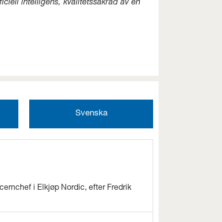
iell intelligens, kvalitetssäkrad av en
Svenska
cernchef i Elkjøp Nordic, efter Fredrik