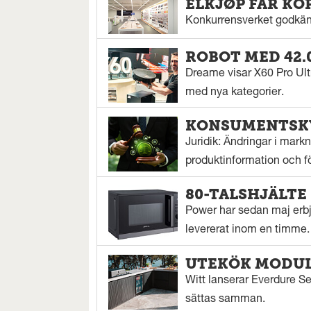
ELKJØP FÅR KÖ
Konkurrensverket godkänn
ROBOT MED 42.
Dreame visar X60 Pro Ul
med nya kategorier.
KONSUMENTSKY
Juridik: Ändringar i mar
produktinformation och för
80-TALSHJÄLTE
Power har sedan maj erbju
levererat inom en timme.
UTEKÖK MODUL
Witt lanserar Everdure S
sättas samman.