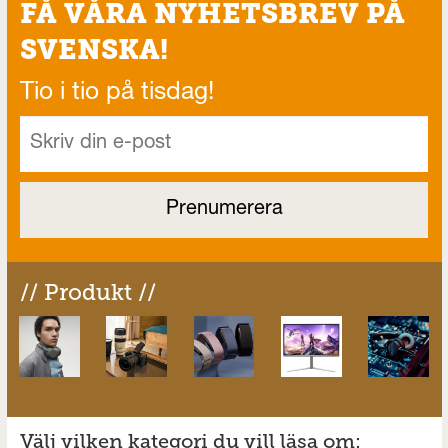
FÅ VÅRA NYHETSBREV PÅ
SVENSKA!
Tio i tio på tisdag!
// Produkt //
Välj vilken kategori du vill läsa om: