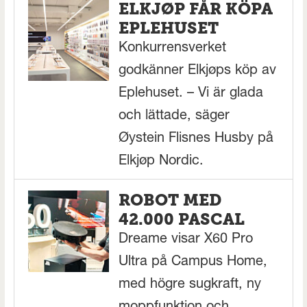
ELKJØP FÅR KÖPA
EPLEHUSET
Konkurrensverket
godkänner Elkjøps köp av
Eplehuset. – Vi är glada
och lättade, säger
Øystein Flisnes Husby på
Elkjøp Nordic.
ROBOT MED
42.000 PASCAL
Dreame visar X60 Pro
Ultra på Campus Home,
med högre sugkraft, ny