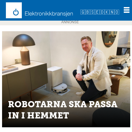
🇬🇧
🇸🇪
🇩🇰
🇳🇴
ANNONSE
ROBOTARNA SKA PASSA
IN I HEMMET