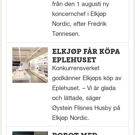
från den 1 augusti ny
koncernchef i Elkjøp
Nordic, efter Fredrik
Tønnesen.
ELKJØP FÅR KÖPA
EPLEHUSET
Konkurrensverket
godkänner Elkjøps köp av
Eplehuset. – Vi är glada
och lättade, säger
Øystein Flisnes Husby på
Elkjøp Nordic.