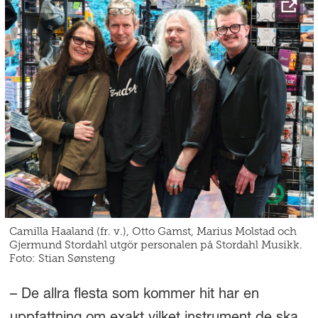
Camilla Haaland (fr. v.), Otto Gamst, Marius Molstad och
Gjermund Stordahl utgör personalen på Stordahl Musikk.
Foto: Stian Sønsteng
– De allra flesta som kommer hit har en