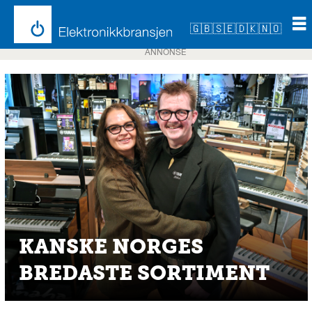
🇬🇧
🇸🇪
🇩🇰
🇳🇴
ANNONSE
KANSKE NORGES
BREDASTE SORTIMENT