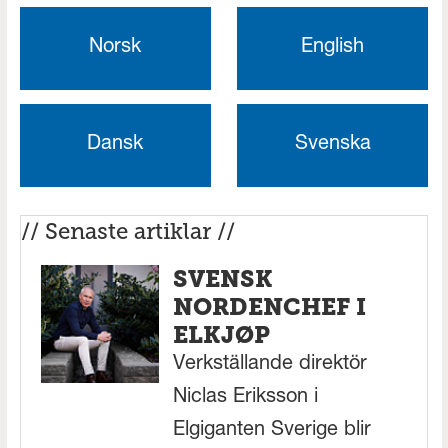
Norsk
English
Dansk
Svenska
// Senaste artiklar //
SVENSK
NORDENCHEF I
ELKJØP
Verkställande direktör
Niclas Eriksson i
Elgiganten Sverige blir